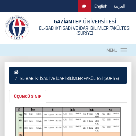
English
العربية
GAZİANTEP
ÜNİVERSİTESİ
EL-BAB İKTİSADİ VE İDARİ BİLİMLER FAKÜLTESİ
(SURİYE)
MENÜ
EL-BAB İKTİSADİ VE İDARİ BİLİMLER FAKÜLTESİ (SURİYE)
ÜÇÜNCÜ SINIF