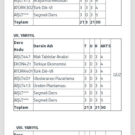
AİŞLT312
Araştırma Metotları
3
0
3
4
ATÜRK302
Türk Dili-VI
3
3
3
4
AİŞLT***
Seçmeli Ders
3
0
3
5
Toplam
21
3
21
30
VII. YARIYIL
Ders
Dersin Adı
T
U
K
AKTS
Kodu
AİŞLT447
Mali Tablolar Analizi
3
0
3
4
EKON421
Türkiye Ekonomisi
3
0
3
4
ATÜRK401
Türk Dili-VII
3
3
3
4
GÜZ
AİŞLT407
Uluslararası Pazarlama
3
0
3
4
AİŞLT413
Üretim Planlaması
3
0
3
4
AİŞLT***
Seçmeli Ders
3
0
3
5
AİŞLT***
Seçmeli Ders
3
0
3
5
Toplam
21
3
21
30
VIII. YARIYIL
Ders