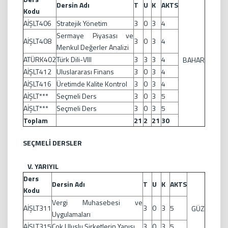
Dersin Adı
T
U
K
AKTS
Kodu
AİŞLT406
Stratejik Yönetim
3
0
3
4
Sermaye Piyasası ve
AİŞLT408
3
0
3
4
Menkul Değerler Analizi
ATÜRK402
Türk Dili-VIII
3
3
3
4
BAHAR
AİŞLT412
Uluslararası Finans
3
0
3
4
AİŞLT416
Üretimde Kalite Kontrol
3
0
3
4
AİŞLT***
Seçmeli Ders
3
0
3
5
AİŞLT***
Seçmeli Ders
3
0
3
5
Toplam
21
2
21
30
SEÇMELİ DERSLER
V. YARIYIL
Ders
Dersin Adı
T
U
K
AKTS
Kodu
Vergi Muhasebesi ve
AİŞLT311
3
0
3
5
GÜZ
Uygulamaları
AİŞLT315
Çok Uluslu Şirketlerin Yapısı
3
0
3
5