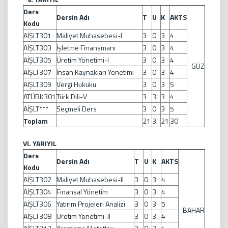
Ders
Dersin Adı
T
U
K
AKTS
Kodu
AİŞLT301
Maliyet Muhasebesi-I
3
0
3
4
AİŞLT303
İşletme Finansmanı
3
0
3
4
AİŞLT305
Üretim Yönetimi-I
3
0
3
4
GÜZ
AİŞLT307
İnsan Kaynakları Yönetimi
3
0
3
4
AİŞLT309
Vergi Hukuku
3
0
3
5
ATÜRK301
Türk Dili-V
3
3
3
4
AİŞLT***
Seçmeli Ders
3
0
3
5
Toplam
21
3
21
30
VI. YARIYIL
Ders
Dersin Adı
T
U
K
AKTS
Kodu
AİŞLT302
Maliyet Muhasebesi-II
3
0
3
4
AİŞLT304
Finansal Yönetim
3
0
3
4
AİŞLT306
Yatırım Projeleri Analizi
3
0
3
5
BAHAR
AİŞLT308
Üretim Yönetimi-II
3
0
3
4