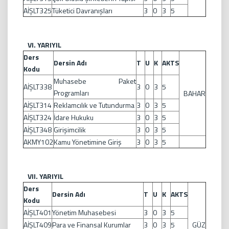
AİŞLT325
Tüketici Davranışları
3
0
3
5
VI. YARIYIL
Ders
Dersin Adı
T
U
K
AKTS
Kodu
Muhasebe Paket
AİŞLT338
3
0
3
5
Programları
BAHAR
AİŞLT314
Reklamcılık ve Tutundurma
3
0
3
5
AİŞLT324
İdare Hukuku
3
0
3
5
AİŞLT348
Girişimcilik
3
0
3
5
AKMY102
Kamu Yönetimine Giriş
3
0
3
5
VII. YARIYIL
Ders
Dersin Adı
T
U
K
AKTS
Kodu
AİŞLT401
Yönetim Muhasebesi
3
0
3
5
AİŞLT409
Para ve Finansal Kurumlar
3
0
3
5
GÜZ