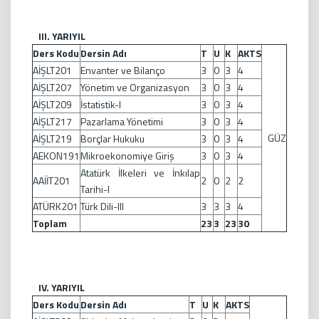
III. YARIYIL
Ders Kodu
Dersin Adı
T
U
K
AKTS
AİŞLT201
Envanter ve Bilanço
3
0
3
4
AİŞLT207
Yönetim ve Organizasyon
3
0
3
4
AİŞLT209
İstatistik-I
3
0
3
4
AİŞLT217
Pazarlama Yönetimi
3
0
3
4
GÜZ
AİŞLT219
Borçlar Hukuku
3
0
3
4
AEKON191
Mikroekonomiye Giriş
3
0
3
4
Atatürk İlkeleri ve İnkılap
AAİİT201
2
0
2
2
Tarihi-I
ATÜRK201
Türk Dili-III
3
3
3
4
Toplam
23
3
23
30
IV. YARIYIL
Ders Kodu
Dersin Adı
T
U
K
AKTS