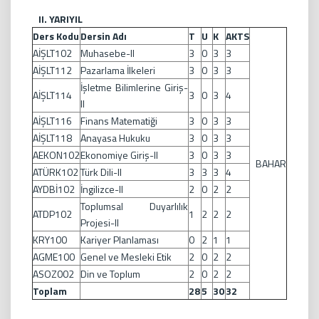
II. YARIYIL
Ders Kodu
Dersin Adı
T
U
K
AKTS
AİŞLT102
Muhasebe-II
3
0
3
3
AİŞLT112
Pazarlama İlkeleri
3
0
3
3
İşletme Bilimlerine Giriş-
AİŞLT114
3
0
3
4
II
AİŞLT116
Finans Matematiği
3
0
3
3
AİŞLT118
Anayasa Hukuku
3
0
3
3
AEKON102
Ekonomiye Giriş-II
3
0
3
3
BAHAR
ATÜRK102
Türk Dili-II
3
3
3
4
AYDBİ102
İngilizce-II
2
0
2
2
Toplumsal Duyarlılık
ATDP102
1
2
2
2
Projesi-II
KRY100
Kariyer Planlaması
0
2
1
1
AGME100
Genel ve Mesleki Etik
2
0
2
2
ASOZ002
Din ve Toplum
2
0
2
2
Toplam
28
5
30
32