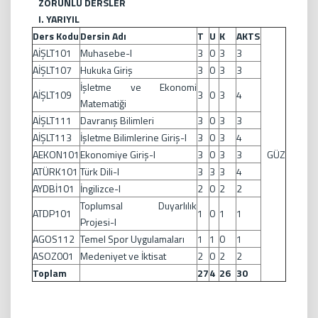
ZORUNLU DERSLER
I. YARIYIL
Ders Kodu
Dersin Adı
T
U
K
AKTS
AİŞLT101
Muhasebe-I
3
0
3
3
AİŞLT107
Hukuka Giriş
3
0
3
3
İşletme ve Ekonomi
AİŞLT109
3
0
3
4
Matematiği
AİŞLT111
Davranış Bilimleri
3
0
3
3
AİŞLT113
İşletme Bilimlerine Giriş-I
3
0
3
4
AEKON101
Ekonomiye Giriş-I
3
0
3
3
GÜZ
ATÜRK101
Türk Dili-I
3
3
3
4
AYDBİ101
İngilizce-I
2
0
2
2
Toplumsal Duyarlılık
ATDP101
1
0
1
1
Projesi-I
AGOS112
Temel Spor Uygulamaları
1
1
0
1
ASOZ001
Medeniyet ve İktisat
2
0
2
2
Toplam
27
4
26
30