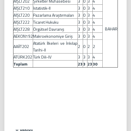
AİŞLT202
Şirketler Muhasebesi
3
0
3
4
AİŞLT210
İstatistik-II
3
0
3
4
AİŞLT220
Pazarlama Araştırmaları
3
0
3
4
AİŞLT222
Ticaret Hukuku
3
0
3
4
BAHAR
AİŞLT228
Örgütsel Davranış
3
0
3
4
AEKON192
Makroekonomiye Giriş
3
0
3
4
Atatürk İlkeleri ve İnkılap
AAİİT202
2
0
2
2
Tarihi-II
ATÜRK202
Türk Dili-IV
3
3
3
4
Toplam
23
3
23
30
V. YARIYIL