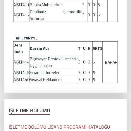
AİŞLT411
Banka Muhasebesi
3
0
3
5
Günümüz İşletmecilik
AİŞLT417
3
0
3
5
Sorunları
VIII. YARIYIL
Ders
Dersin Adı
T
U
K
AKTS
Kodu
Bilgisayar Destekli İstatistik
AİŞLT414
3
0
3
5
BAHAR
Uygulamaları
AİŞLT418
Finansal Türevler
3
0
3
5
AİŞLT440
Siyasal Reklamcılık
3
0
3
5
İŞLETME BÖLÜMÜ
İŞLETME BÖLÜMÜ LİSANS PROGRAMI KATALOĞU