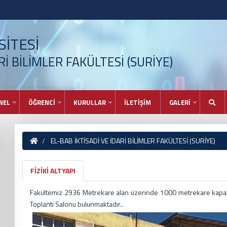
İTESİ
Rİ BİLİMLER FAKÜLTESİ (SURİYE)
NEL
ÖĞRENCİ
KURULLAR
İLETİŞİM
GALERİ
EL-BAB İKTİSADİ VE İDARİ BİLİMLER FAKÜLTESİ (SURİYE)
FİZİKİ ALTYAPI
Fakültemiz 2936 Metrekare alan üzerinde 1000 metrekare kapalı a
Toplantı Salonu bulunmaktadır..